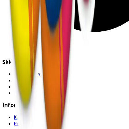
Sklep
Strona główna
Produkty
Nowości
Promocje
Informacje
Kontakt
Pomoc