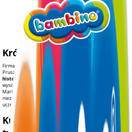
Krótka historia marki
Firma
St. Majewski
powstała już w
1889 roku
w
Pruszkowie, a więc może pochwalić się ponad
130-letnią
historią
! Od samego początku jej misją było tworzenie
wysokiej jakości przyborów piśmienniczych i szkolnych.
Marka przeszła wiele zmian, ale jedno pozostało
niezmienne – zaufanie, jakim darzą ją kolejne pokolenia
uczniów, rodziców i nauczycieli.
Kultowe produkty – nie