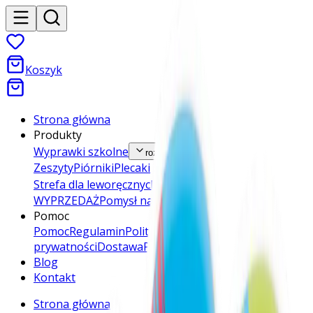
Koszyk
Strona główna
Produkty
Wyprawki szkolne
rozwiń
Zeszyty
Piórniki
Plecaki
Strefa dla leworęcznych
rozwiń
WYPRZEDAŻ
Pomysł na prezent
Pomoc
Pomoc
Regulamin
Polityka
prywatności
Dostawa
Płatności
Blog
Kontakt
Strona główna