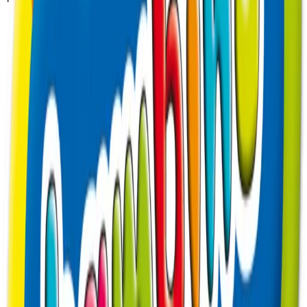
✅
Polska jakość
– produkty tworzone są z dbałością
o detale i bezpieczeństwo dzieci.
✅
Tradycja i zaufanie
– to marka, która sprawdziła
się przez lata.
✅
Dbałość o rozwój
– wiele produktów wspiera
kreatywność i zdolności manualne dzieci.
✅
Atrakcyjne wzornictwo
– dzieci chętniej sięgają po
kolorowe przybory z ulubionymi bohaterami.
ST. Majewski w
Wyprawce360.pl
W naszym sklepie znajdziesz szeroki wybór produktów
marki St. Majewski – od kredek i farb po gotowe piórniki i
zeszyty. To idealny wybór zarówno dla uczniów klas 1–3,
jak i starszych