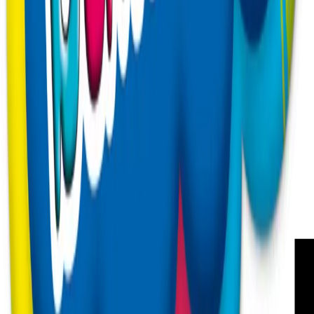
MWK Poland Sp. z o.o.
Ul. Piękna 14
64-300 Przyłęk
NIP 7882046515
+48787043669
@ biuro@wyprawki360.pl
PLN
6710 9018 5400 0000 0164 0634 69
EUR
0410 9018 5400 0000 0164 0635 36