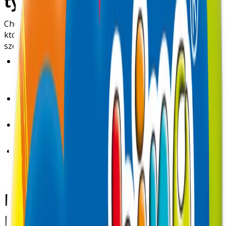
tylko Bambino
Choć
kredki Bambino
to prawdziwa legenda i produkt,
który zna każdy, oferta St. Majewski jest znacznie
szersza. W ich katalogu znajdziemy:
Zeszyty i bloki rysunkowe
– w różnych formatach, z
ciekawymi okładkami, często na licencjach (np. Disney,
Marvel).
Farby, plasteliny, pastele
– świetne do kreatywnej
zabawy i zajęć plastycznych.
Piórniki, plecaki, artykuły papiernicze
– estetyczne
i funkcjonalne, idealne do codziennego użytku.
Nowoczesne kolekcje szkolne
– każdego roku
marka wypuszcza nowe linie produktów z aktualnymi
trendami i postaciami z bajek, filmów i gier.
Dlaczego warto wybrać St.
Majewski?