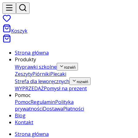
Koszyk
Strona główna
Produkty
Wyprawki szkolne
rozwiń
Zeszyty
Piórniki
Plecaki
Strefa dla leworęcznych
rozwiń
WYPRZEDAŻ
Pomysł na prezent
Pomoc
Pomoc
Regulamin
Polityka
prywatności
Dostawa
Płatności
Blog
Kontakt
Strona główna