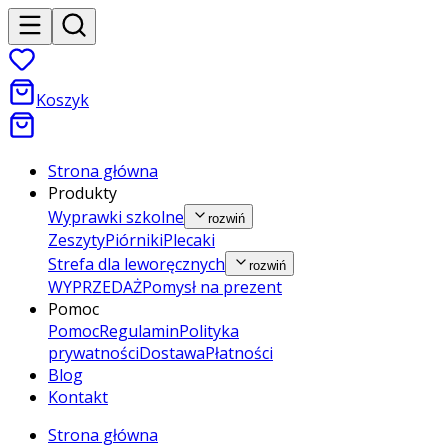
Koszyk
Strona główna
Produkty
Wyprawki szkolne
rozwiń
Zeszyty
Piórniki
Plecaki
Strefa dla leworęcznych
rozwiń
WYPRZEDAŻ
Pomysł na prezent
Pomoc
Pomoc
Regulamin
Polityka
prywatności
Dostawa
Płatności
Blog
Kontakt
Strona główna