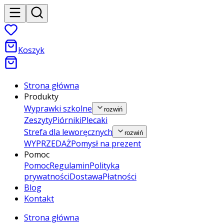
Koszyk
Strona główna
Produkty
Wyprawki szkolne
rozwiń
Zeszyty
Piórniki
Plecaki
Strefa dla leworęcznych
rozwiń
WYPRZEDAŻ
Pomysł na prezent
Pomoc
Pomoc
Regulamin
Polityka
prywatności
Dostawa
Płatności
Blog
Kontakt
Strona główna