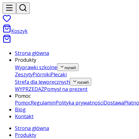
Koszyk
Strona główna
Produkty
Wyprawki szkolne
rozwiń
Zeszyty
Piórniki
Plecaki
Strefa dla leworęcznych
rozwiń
WYPRZEDAŻ
Pomysł na prezent
Pomoc
Pomoc
Regulamin
Polityka prywatności
Dostawa
Płatno
Blog
Kontakt
Strona główna
Produkty