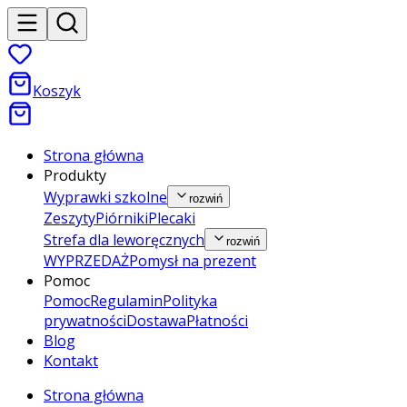
Koszyk
Strona główna
Produkty
Wyprawki szkolne
rozwiń
Zeszyty
Piórniki
Plecaki
Strefa dla leworęcznych
rozwiń
WYPRZEDAŻ
Pomysł na prezent
Pomoc
Pomoc
Regulamin
Polityka
prywatności
Dostawa
Płatności
Blog
Kontakt
Strona główna