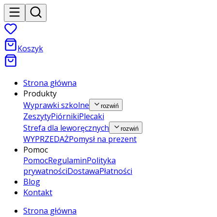
Koszyk
Strona główna
Produkty
Wyprawki szkolne
rozwiń
Zeszyty
Piórniki
Plecaki
Strefa dla leworęcznych
rozwiń
WYPRZEDAŻ
Pomysł na prezent
Pomoc
Pomoc
Regulamin
Polityka
prywatności
Dostawa
Płatności
Blog
Kontakt
Strona główna