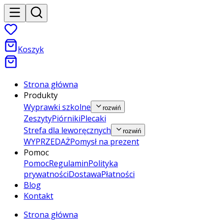
Koszyk
Strona główna
Produkty
Wyprawki szkolne
rozwiń
Zeszyty
Piórniki
Plecaki
Strefa dla leworęcznych
rozwiń
WYPRZEDAŻ
Pomysł na prezent
Pomoc
Pomoc
Regulamin
Polityka
prywatności
Dostawa
Płatności
Blog
Kontakt
Strona główna