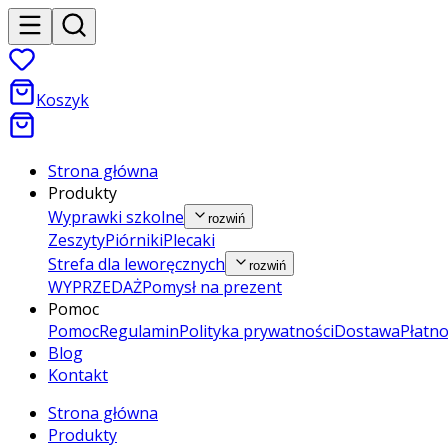
Koszyk
Strona główna
Produkty
Wyprawki szkolne
rozwiń
Zeszyty
Piórniki
Plecaki
Strefa dla leworęcznych
rozwiń
WYPRZEDAŻ
Pomysł na prezent
Pomoc
Pomoc
Regulamin
Polityka prywatności
Dostawa
Płatno
Blog
Kontakt
Strona główna
Produkty