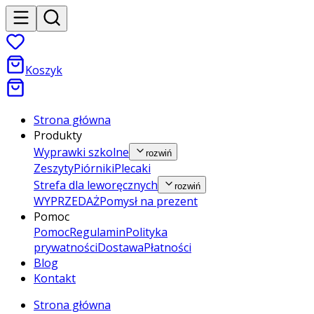
Koszyk
Strona główna
Produkty
Wyprawki szkolne
rozwiń
Zeszyty
Piórniki
Plecaki
Strefa dla leworęcznych
rozwiń
WYPRZEDAŻ
Pomysł na prezent
Pomoc
Pomoc
Regulamin
Polityka
prywatności
Dostawa
Płatności
Blog
Kontakt
Strona główna