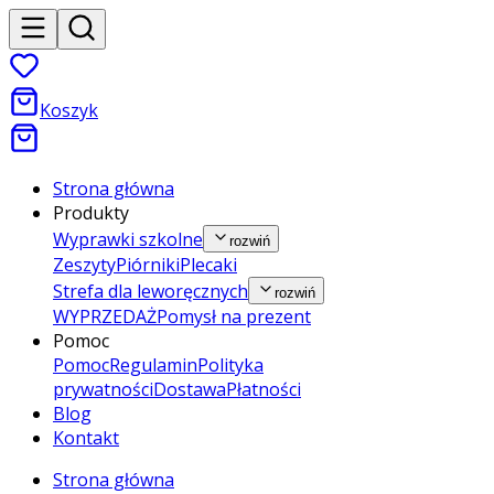
Koszyk
Strona główna
Produkty
Wyprawki szkolne
rozwiń
Zeszyty
Piórniki
Plecaki
Strefa dla leworęcznych
rozwiń
WYPRZEDAŻ
Pomysł na prezent
Pomoc
Pomoc
Regulamin
Polityka
prywatności
Dostawa
Płatności
Blog
Kontakt
Strona główna