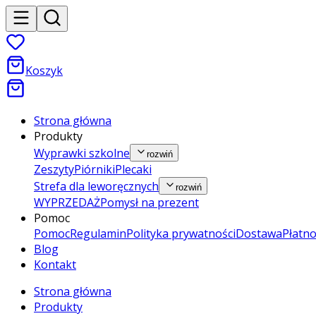
Koszyk
Strona główna
Produkty
Wyprawki szkolne
rozwiń
Zeszyty
Piórniki
Plecaki
Strefa dla leworęcznych
rozwiń
WYPRZEDAŻ
Pomysł na prezent
Pomoc
Pomoc
Regulamin
Polityka prywatności
Dostawa
Płatno
Blog
Kontakt
Strona główna
Produkty