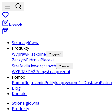
Koszyk
Strona główna
Produkty
Wyprawki szkolne
rozwiń
Zeszyty
Piórniki
Plecaki
Strefa dla leworęcznych
rozwiń
WYPRZEDAŻ
Pomysł na prezent
Pomoc
Pomoc
Regulamin
Polityka prywatności
Dostawa
Płatno
Blog
Kontakt
Strona główna
Produkty