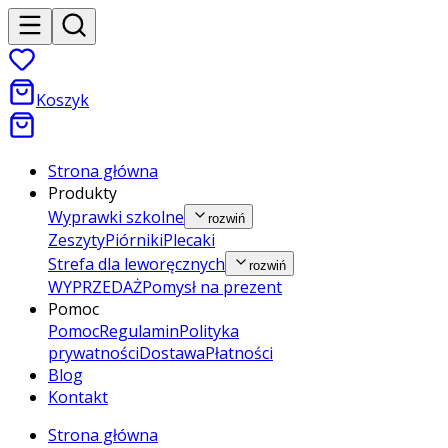
Koszyk
Strona główna
Produkty
Wyprawki szkolne
rozwiń
Zeszyty
Piórniki
Plecaki
Strefa dla leworęcznych
rozwiń
WYPRZEDAŻ
Pomysł na prezent
Pomoc
Pomoc
Regulamin
Polityka
prywatności
Dostawa
Płatności
Blog
Kontakt
Strona główna