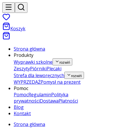
Koszyk
Strona główna
Produkty
Wyprawki szkolne
rozwiń
Zeszyty
Piórniki
Plecaki
Strefa dla leworęcznych
rozwiń
WYPRZEDAŻ
Pomysł na prezent
Pomoc
Pomoc
Regulamin
Polityka
prywatności
Dostawa
Płatności
Blog
Kontakt
Strona główna