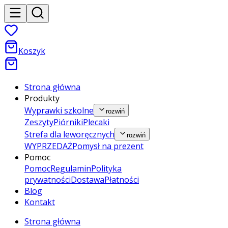
Koszyk
Strona główna
Produkty
Wyprawki szkolne
rozwiń
Zeszyty
Piórniki
Plecaki
Strefa dla leworęcznych
rozwiń
WYPRZEDAŻ
Pomysł na prezent
Pomoc
Pomoc
Regulamin
Polityka
prywatności
Dostawa
Płatności
Blog
Kontakt
Strona główna