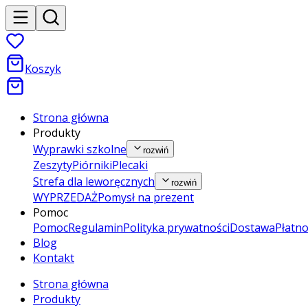
Koszyk
Strona główna
Produkty
Wyprawki szkolne
rozwiń
Zeszyty
Piórniki
Plecaki
Strefa dla leworęcznych
rozwiń
WYPRZEDAŻ
Pomysł na prezent
Pomoc
Pomoc
Regulamin
Polityka prywatności
Dostawa
Płatno
Blog
Kontakt
Strona główna
Produkty