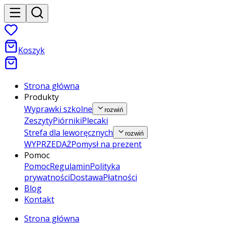
Koszyk
Strona główna
Produkty
Wyprawki szkolne
rozwiń
Zeszyty
Piórniki
Plecaki
Strefa dla leworęcznych
rozwiń
WYPRZEDAŻ
Pomysł na prezent
Pomoc
Pomoc
Regulamin
Polityka
prywatności
Dostawa
Płatności
Blog
Kontakt
Strona główna