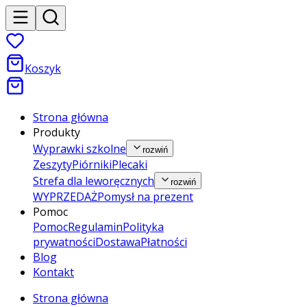
Koszyk
Strona główna
Produkty
Wyprawki szkolne
rozwiń
Zeszyty
Piórniki
Plecaki
Strefa dla leworęcznych
rozwiń
WYPRZEDAŻ
Pomysł na prezent
Pomoc
Pomoc
Regulamin
Polityka
prywatności
Dostawa
Płatności
Blog
Kontakt
Strona główna