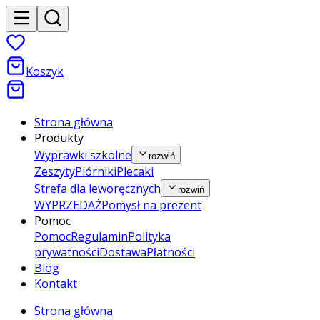
Koszyk
Strona główna
Produkty
Wyprawki szkolne
rozwiń
Zeszyty
Piórniki
Plecaki
Strefa dla leworęcznych
rozwiń
WYPRZEDAŻ
Pomysł na prezent
Pomoc
Pomoc
Regulamin
Polityka
prywatności
Dostawa
Płatności
Blog
Kontakt
Strona główna