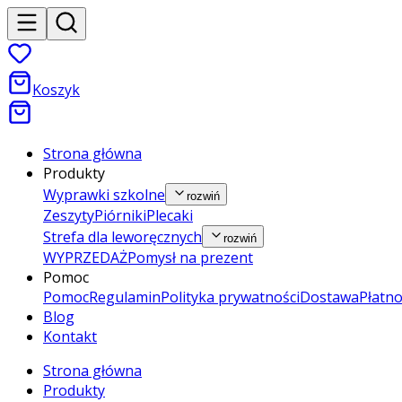
Koszyk
Strona główna
Produkty
Wyprawki szkolne
rozwiń
Zeszyty
Piórniki
Plecaki
Strefa dla leworęcznych
rozwiń
WYPRZEDAŻ
Pomysł na prezent
Pomoc
Pomoc
Regulamin
Polityka prywatności
Dostawa
Płatno
Blog
Kontakt
Strona główna
Produkty