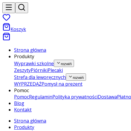
Koszyk
Strona główna
Produkty
Wyprawki szkolne
rozwiń
Zeszyty
Piórniki
Plecaki
Strefa dla leworęcznych
rozwiń
WYPRZEDAŻ
Pomysł na prezent
Pomoc
Pomoc
Regulamin
Polityka prywatności
Dostawa
Płatno
Blog
Kontakt
Strona główna
Produkty