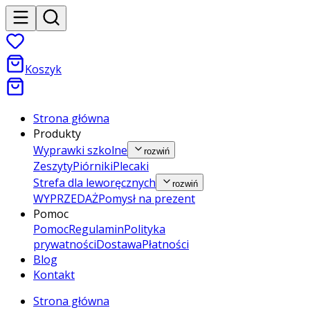
Koszyk
Strona główna
Produkty
Wyprawki szkolne
rozwiń
Zeszyty
Piórniki
Plecaki
Strefa dla leworęcznych
rozwiń
WYPRZEDAŻ
Pomysł na prezent
Pomoc
Pomoc
Regulamin
Polityka
prywatności
Dostawa
Płatności
Blog
Kontakt
Strona główna