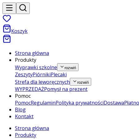
Koszyk
Strona główna
Produkty
Wyprawki szkolne
rozwiń
Zeszyty
Piórniki
Plecaki
Strefa dla leworęcznych
rozwiń
WYPRZEDAŻ
Pomysł na prezent
Pomoc
Pomoc
Regulamin
Polityka prywatności
Dostawa
Płatno
Blog
Kontakt
Strona główna
Produkty