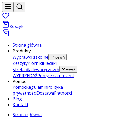
Koszyk
Strona główna
Produkty
Wyprawki szkolne
rozwiń
Zeszyty
Piórniki
Plecaki
Strefa dla leworęcznych
rozwiń
WYPRZEDAŻ
Pomysł na prezent
Pomoc
Pomoc
Regulamin
Polityka
prywatności
Dostawa
Płatności
Blog
Kontakt
Strona główna