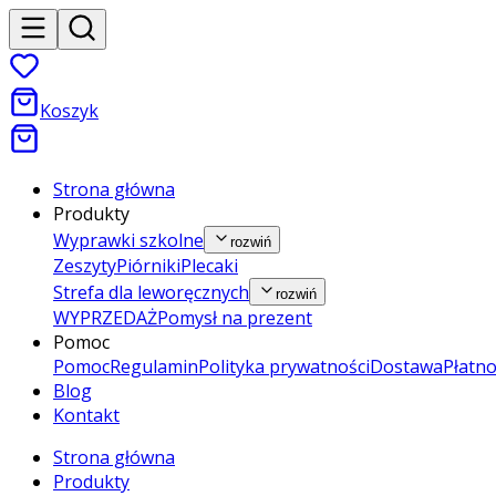
Koszyk
Strona główna
Produkty
Wyprawki szkolne
rozwiń
Zeszyty
Piórniki
Plecaki
Strefa dla leworęcznych
rozwiń
WYPRZEDAŻ
Pomysł na prezent
Pomoc
Pomoc
Regulamin
Polityka prywatności
Dostawa
Płatno
Blog
Kontakt
Strona główna
Produkty